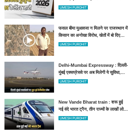
अवकाश, देखें
UMESH PUROHIT
फसल बीमा मुआवजा न मिलने पर राजस्थान में
किसान का अनोखा विरोध, खेतों में बो दिए
500-500 रुपए के नोट, वीडियो वायरल
UMESH PUROHIT
Delhi-Mumbai Expressway : दिल्ली-
मुंबई एक्सप्रेसवे पर अब मिलेगी ये सुविधा,
हेलीकॉप्टर सर्विस से तुरंत घायल पहुंचेगा
UMESH PUROHIT
हॉस्पिटल
New Vande Bharat train : शरू हुई
नई वंदे भारत ट्रैन, तीन राज्यों के लाखों लोगों
का सफर होगा आसान, देखें पूरा रूटमैप
UMESH PUROHIT