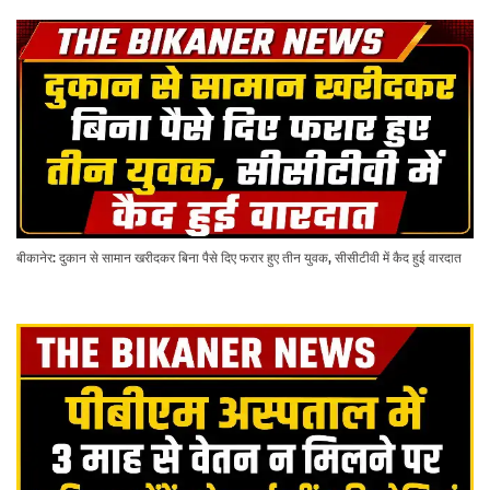
बीकानेर: दुकान से सामान खरीदकर बिना पैसे दिए फरार हुए तीन युवक, सीसीटीवी में कैद हुई वारदात