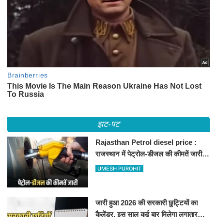
झट-पट
Rajasthan Petrol diesel price :
राजस्थान में पेट्रोल-डीजल की कीमतें जारी,
जानिए बीकानेर समेत पुरे प्रदेश में नए रेट
UMESH PUROHIT
जारी हुआ 2026 की सरकारी छुट्टियों का
कैलेंडर, इस साल कई बार मिलेगा लगातार