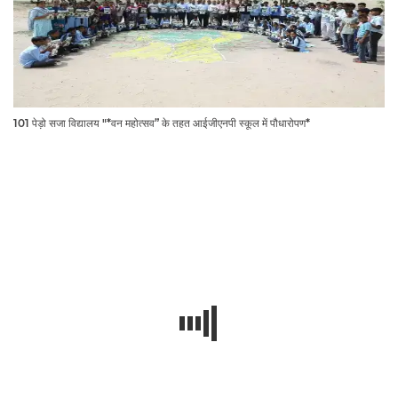
101 पेड़ो सजा विद्यालय "*वन महोत्सव” के तहत आईजीएनपी स्कूल में पौधारोपण*