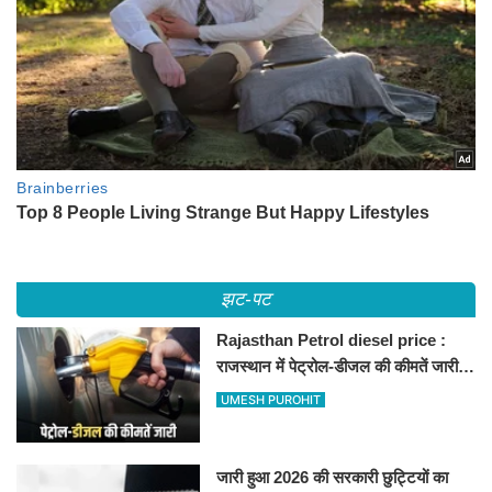
झट-पट
Rajasthan Petrol diesel price :
राजस्थान में पेट्रोल-डीजल की कीमतें जारी,
जानिए बीकानेर समेत पुरे प्रदेश में नए रेट
UMESH PUROHIT
जारी हुआ 2026 की सरकारी छुट्टियों का