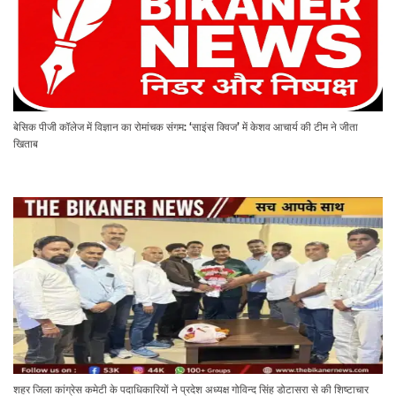
बेसिक पीजी कॉलेज में विज्ञान का रोमांचक संगम: ‘साइंस क्विज’ में केशव आचार्य की टीम ने जीता
खिताब
शहर जिला कांग्रेस कमेटी के पदाधिकारियों ने प्रदेश अध्यक्ष गोविन्द सिंह डोटासरा से की शिष्टाचार