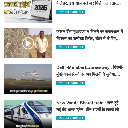
कैलेंडर, इस साल कई बार मिलेगा लगातार
अवकाश, देखें
UMESH PUROHIT
फसल बीमा मुआवजा न मिलने पर राजस्थान में
किसान का अनोखा विरोध, खेतों में बो दिए
500-500 रुपए के नोट, वीडियो वायरल
UMESH PUROHIT
Delhi-Mumbai Expressway : दिल्ली-
मुंबई एक्सप्रेसवे पर अब मिलेगी ये सुविधा,
हेलीकॉप्टर सर्विस से तुरंत घायल पहुंचेगा
UMESH PUROHIT
हॉस्पिटल
New Vande Bharat train : शरू हुई
नई वंदे भारत ट्रैन, तीन राज्यों के लाखों लोगों
का सफर होगा आसान, देखें पूरा रूटमैप
UMESH PUROHIT