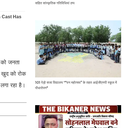
सहित सांस्कृतिक गतिविधियां ठप्प
े को जनता
से खुद को रोक
101 पेड़ो सजा विद्यालय "*वन महोत्सव” के तहत आईजीएनपी स्कूल में
 लगा रहा है।
पौधारोपण*