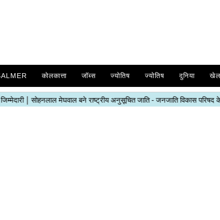
SALMER
कोलकात्ता
जॉब्स
ज्योतिष
ज्योतिष
दुनिया
खे