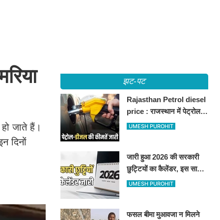
मरिया
झट-पट
Rajasthan Petrol diesel
price : राजस्थान में पेट्रोल-
डीजल की कीमतें जारी, जानिए
हो जाते हैं।
UMESH PUROHIT
बीकानेर समेत पुरे प्रदेश में नए
इन दिनों
रेट
जारी हुआ 2026 की सरकारी
छुट्टियों का कैलेंडर, इस साल
कई बार मिलेगा लगातार
UMESH PUROHIT
अवकाश, देखें
फसल बीमा मुआवजा न मिलने