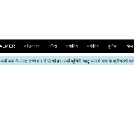
SALMER
कोलकात्ता
जॉब्स
ज्योतिष
ज्योतिष
दुनिया
खेल