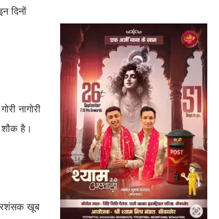
इन दिनों
गोरी नागोरी
त शौक है।
प्रशंसक खूब