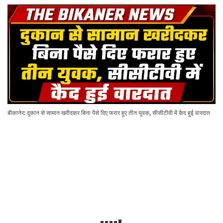
बीकानेर: दुकान से सामान खरीदकर बिना पैसे दिए फरार हुए तीन युवक, सीसीटीवी में कैद हुई वारदात