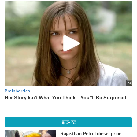
झट-पट
Rajasthan Petrol diesel price :