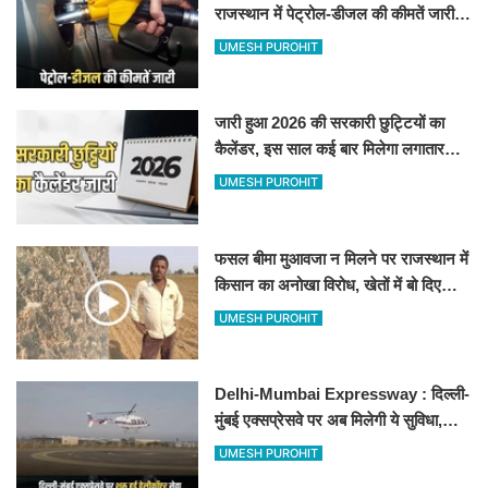
राजस्थान में पेट्रोल-डीजल की कीमतें जारी,
जानिए बीकानेर समेत पुरे प्रदेश में नए रेट
UMESH PUROHIT
जारी हुआ 2026 की सरकारी छुट्टियों का
कैलेंडर, इस साल कई बार मिलेगा लगातार
अवकाश, देखें
UMESH PUROHIT
फसल बीमा मुआवजा न मिलने पर राजस्थान में
किसान का अनोखा विरोध, खेतों में बो दिए
500-500 रुपए के नोट, वीडियो वायरल
UMESH PUROHIT
Delhi-Mumbai Expressway : दिल्ली-
मुंबई एक्सप्रेसवे पर अब मिलेगी ये सुविधा,
हेलीकॉप्टर सर्विस से तुरंत घायल पहुंचेगा
UMESH PUROHIT
हॉस्पिटल