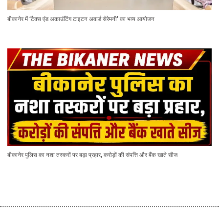
बीकानेर में ‘टैक्स एंड अकाउंटिंग टाइटन अवार्ड सेरेमनी’ का भव्य आयोजन
बीकानेर पुलिस का नशा तस्करों पर बड़ा प्रहार, करोड़ों की संपत्ति और बैंक खाते सीज