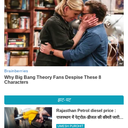
झट-पट
Rajasthan Petrol diesel price :
राजस्थान में पेट्रोल-डीजल की कीमतें जारी,
जानिए बीकानेर समेत पुरे प्रदेश में नए रेट
UMESH PUROHIT