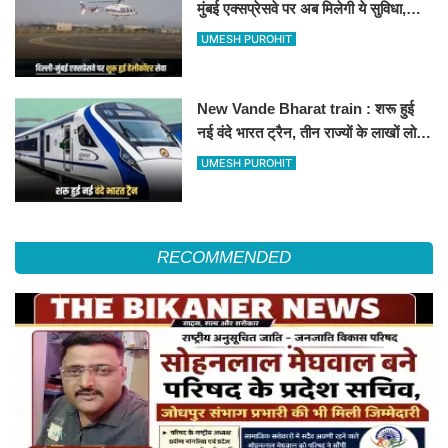
मुंबई एक्सप्रेसवे पर अब मिलेगी ये सुविधा,
हेलीकॉप्टर सर्विस से तुरंत घायल पहुंचेगा
UMESH PUROHIT
हॉस्पिटल
New Vande Bharat train : शरू हुई
नई वंदे भारत ट्रैन, तीन राज्यों के लाखों लोगों
का सफर होगा आसान, देखें पूरा रूटमैप
UMESH PUROHIT
RECOMMENDED