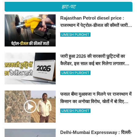
झट-पट
Rajasthan Petrol diesel price :
राजस्थान में पेट्रोल-डीजल की कीमतें जारी,
जानिए बीकानेर समेत पुरे प्रदेश में नए रेट
UMESH PUROHIT
जारी हुआ 2026 की सरकारी छुट्टियों का
कैलेंडर, इस साल कई बार मिलेगा लगातार
अवकाश, देखें
UMESH PUROHIT
फसल बीमा मुआवजा न मिलने पर राजस्थान में
किसान का अनोखा विरोध, खेतों में बो दिए
500-500 रुपए के नोट, वीडियो वायरल
UMESH PUROHIT
Delhi-Mumbai Expressway : दिल्ली-