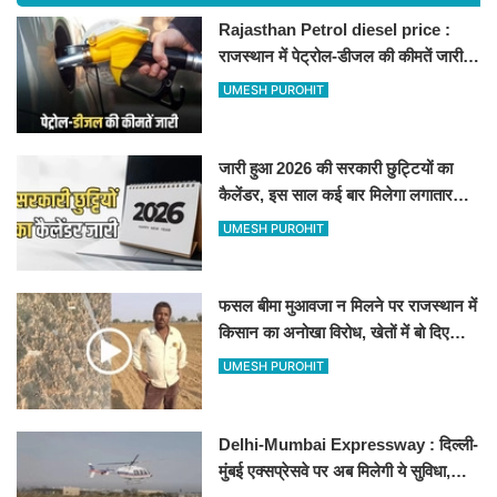
Rajasthan Petrol diesel price :
राजस्थान में पेट्रोल-डीजल की कीमतें जारी,
जानिए बीकानेर समेत पुरे प्रदेश में नए रेट
UMESH PUROHIT
जारी हुआ 2026 की सरकारी छुट्टियों का
कैलेंडर, इस साल कई बार मिलेगा लगातार
अवकाश, देखें
UMESH PUROHIT
फसल बीमा मुआवजा न मिलने पर राजस्थान में
किसान का अनोखा विरोध, खेतों में बो दिए
500-500 रुपए के नोट, वीडियो वायरल
UMESH PUROHIT
Delhi-Mumbai Expressway : दिल्ली-
मुंबई एक्सप्रेसवे पर अब मिलेगी ये सुविधा,