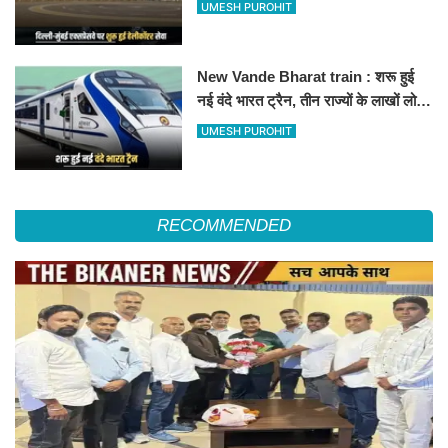
हेलीकॉप्टर सर्विस से तुरंत घायल पहुंचेगा
UMESH PUROHIT
हॉस्पिटल
New Vande Bharat train : शरू हुई
नई वंदे भारत ट्रैन, तीन राज्यों के लाखों लोगों
का सफर होगा आसान, देखें पूरा रूटमैप
UMESH PUROHIT
RECOMMENDED