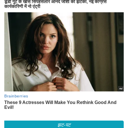
झट-पट