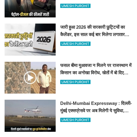
जानिए बीकानेर समेत पुरे प्रदेश में नए रेट
UMESH PUROHIT
जारी हुआ 2026 की सरकारी छुट्टियों का
कैलेंडर, इस साल कई बार मिलेगा लगातार
अवकाश, देखें
UMESH PUROHIT
फसल बीमा मुआवजा न मिलने पर राजस्थान में
किसान का अनोखा विरोध, खेतों में बो दिए
500-500 रुपए के नोट, वीडियो वायरल
UMESH PUROHIT
Delhi-Mumbai Expressway : दिल्ली-
मुंबई एक्सप्रेसवे पर अब मिलेगी ये सुविधा,
हेलीकॉप्टर सर्विस से तुरंत घायल पहुंचेगा
UMESH PUROHIT
हॉस्पिटल