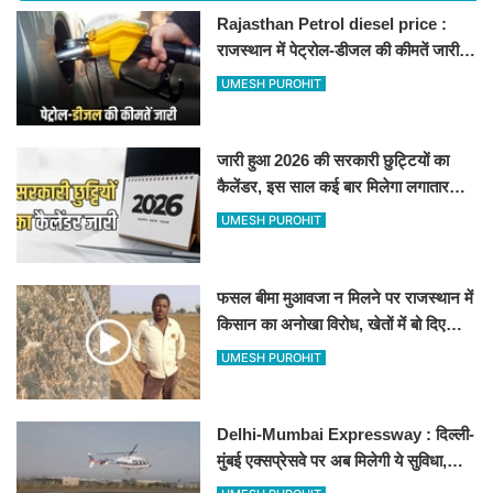
Rajasthan Petrol diesel price :
राजस्थान में पेट्रोल-डीजल की कीमतें जारी,
जानिए बीकानेर समेत पुरे प्रदेश में नए रेट
UMESH PUROHIT
जारी हुआ 2026 की सरकारी छुट्टियों का
कैलेंडर, इस साल कई बार मिलेगा लगातार
अवकाश, देखें
UMESH PUROHIT
फसल बीमा मुआवजा न मिलने पर राजस्थान में
किसान का अनोखा विरोध, खेतों में बो दिए
500-500 रुपए के नोट, वीडियो वायरल
UMESH PUROHIT
Delhi-Mumbai Expressway : दिल्ली-
मुंबई एक्सप्रेसवे पर अब मिलेगी ये सुविधा,
हेलीकॉप्टर सर्विस से तुरंत घायल पहुंचेगा