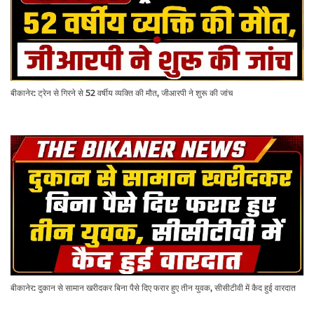
बीकानेर: ट्रेन से गिरने से 52 वर्षीय व्यक्ति की मौत, जीआरपी ने शुरू की जांच
बीकानेर: दुकान से सामान खरीदकर बिना पैसे दिए फरार हुए तीन युवक, सीसीटीवी में कैद हुई वारदात