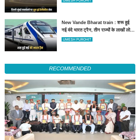
UMESH PUROHIT
हॉस्पिटल
New Vande Bharat train : शरू हुई
नई वंदे भारत ट्रैन, तीन राज्यों के लाखों लोगों
का सफर होगा आसान, देखें पूरा रूटमैप
UMESH PUROHIT
RECOMMENDED