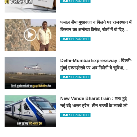
UMESH PUROHIT
फसल बीमा मुआवजा न मिलने पर राजस्थान में
किसान का अनोखा विरोध, खेतों में बो दिए
500-500 रुपए के नोट, वीडियो वायरल
UMESH PUROHIT
Delhi-Mumbai Expressway : दिल्ली-
मुंबई एक्सप्रेसवे पर अब मिलेगी ये सुविधा,
हेलीकॉप्टर सर्विस से तुरंत घायल पहुंचेगा
UMESH PUROHIT
हॉस्पिटल
New Vande Bharat train : शरू हुई
नई वंदे भारत ट्रैन, तीन राज्यों के लाखों लोगों
का सफर होगा आसान, देखें पूरा रूटमैप
UMESH PUROHIT