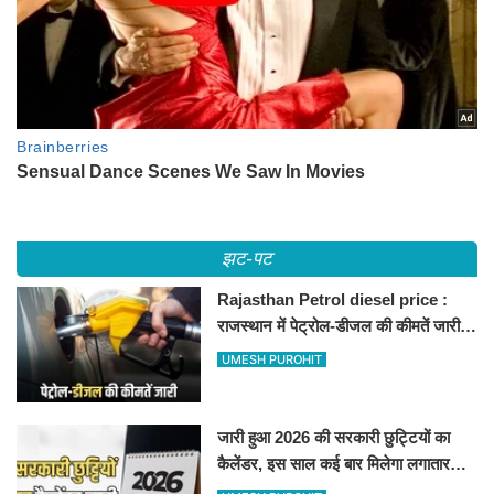
झट-पट
Rajasthan Petrol diesel price :
राजस्थान में पेट्रोल-डीजल की कीमतें जारी,
जानिए बीकानेर समेत पुरे प्रदेश में नए रेट
UMESH PUROHIT
जारी हुआ 2026 की सरकारी छुट्टियों का
कैलेंडर, इस साल कई बार मिलेगा लगातार
अवकाश, देखें