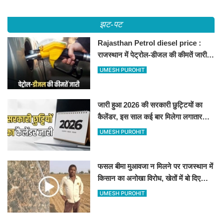
झट-पट
Rajasthan Petrol diesel price :
राजस्थान में पेट्रोल-डीजल की कीमतें जारी,
जानिए बीकानेर समेत पुरे प्रदेश में नए रेट
UMESH PUROHIT
जारी हुआ 2026 की सरकारी छुट्टियों का
कैलेंडर, इस साल कई बार मिलेगा लगातार
अवकाश, देखें
UMESH PUROHIT
फसल बीमा मुआवजा न मिलने पर राजस्थान में
किसान का अनोखा विरोध, खेतों में बो दिए
500-500 रुपए के नोट, वीडियो वायरल
UMESH PUROHIT