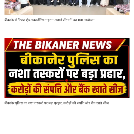
बीकानेर में ‘टैक्स एंड अकाउंटिंग टाइटन अवार्ड सेरेमनी’ का भव्य आयोजन
बीकानेर पुलिस का नशा तस्करों पर बड़ा प्रहार, करोड़ों की संपत्ति और बैंक खाते सीज