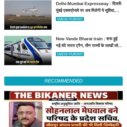
Delhi-Mumbai Expressway : दिल्ली-
मुंबई एक्सप्रेसवे पर अब मिलेगी ये सुविधा,
हेलीकॉप्टर सर्विस से तुरंत घायल पहुंचेगा
UMESH PUROHIT
हॉस्पिटल
New Vande Bharat train : शरू हुई
नई वंदे भारत ट्रैन, तीन राज्यों के लाखों लोगों
का सफर होगा आसान, देखें पूरा रूटमैप
UMESH PUROHIT
RECOMMENDED