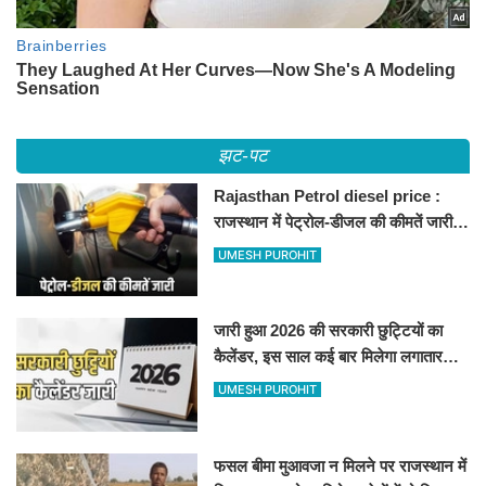
झट-पट
Rajasthan Petrol diesel price :
राजस्थान में पेट्रोल-डीजल की कीमतें जारी,
जानिए बीकानेर समेत पुरे प्रदेश में नए रेट
UMESH PUROHIT
जारी हुआ 2026 की सरकारी छुट्टियों का
कैलेंडर, इस साल कई बार मिलेगा लगातार
अवकाश, देखें
UMESH PUROHIT
फसल बीमा मुआवजा न मिलने पर राजस्थान में