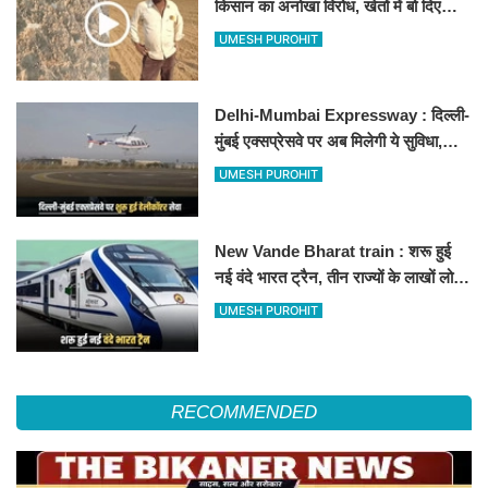
किसान का अनोखा विरोध, खेतों में बो दिए
500-500 रुपए के नोट, वीडियो वायरल
UMESH PUROHIT
Delhi-Mumbai Expressway : दिल्ली-
मुंबई एक्सप्रेसवे पर अब मिलेगी ये सुविधा,
हेलीकॉप्टर सर्विस से तुरंत घायल पहुंचेगा
UMESH PUROHIT
हॉस्पिटल
New Vande Bharat train : शरू हुई
नई वंदे भारत ट्रैन, तीन राज्यों के लाखों लोगों
का सफर होगा आसान, देखें पूरा रूटमैप
UMESH PUROHIT
RECOMMENDED