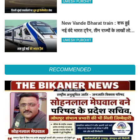
UMESH PUROHIT
हॉस्पिटल
New Vande Bharat train : शरू हुई
नई वंदे भारत ट्रैन, तीन राज्यों के लाखों लोगों
का सफर होगा आसान, देखें पूरा रूटमैप
UMESH PUROHIT
RECOMMENDED