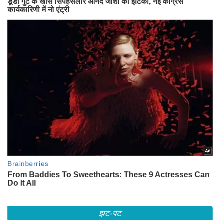
झट-पट