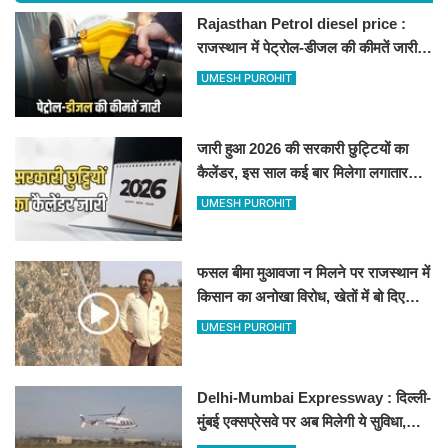
Rajasthan Petrol diesel price :
राजस्थान में पेट्रोल-डीजल की कीमतें जारी,
जानिए बीकानेर समेत पुरे प्रदेश में नए रेट
UMESH PUROHIT
जारी हुआ 2026 की सरकारी छुट्टियों का
कैलेंडर, इस साल कई बार मिलेगा लगातार
अवकाश, देखें
UMESH PUROHIT
फसल बीमा मुआवजा न मिलने पर राजस्थान में
किसान का अनोखा विरोध, खेतों में बो दिए
500-500 रुपए के नोट, वीडियो वायरल
UMESH PUROHIT
Delhi-Mumbai Expressway : दिल्ली-
मुंबई एक्सप्रेसवे पर अब मिलेगी ये सुविधा,
हेलीकॉप्टर सर्विस से तुरंत घायल पहुंचेगा