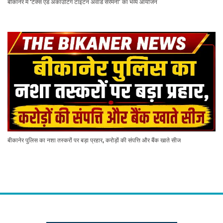
बीकानेर में ‘टैक्स एंड अकाउंटिंग टाइटन अवार्ड सेरेमनी’ का भव्य आयोजन
बीकानेर पुलिस का नशा तस्करों पर बड़ा प्रहार, करोड़ों की संपत्ति और बैंक खाते सीज