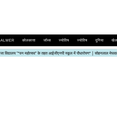
SALMER
कोलकात्ता
जॉब्स
ज्योतिष
ज्योतिष
दुनिया
खे