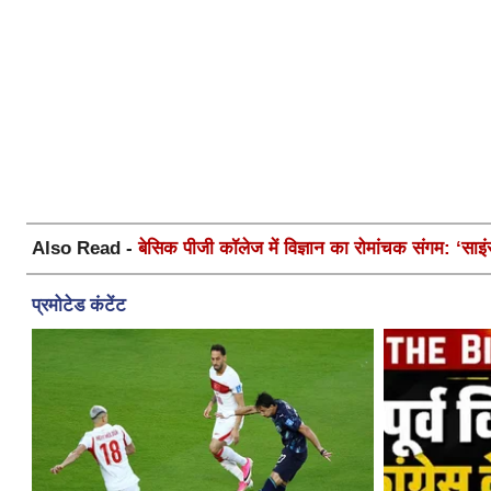
Also Read -
बेसिक पीजी कॉलेज में विज्ञान का रोमांचक संगम: ‘साइ