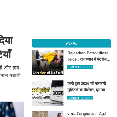
िया
झट-पट
ियाँ
Rajasthan Petrol diesel
price : राजस्थान में पेट्रोल-
डीजल की कीमतें जारी, जानिए
ती और हाव-
UMESH PUROHIT
बीकानेर समेत पुरे प्रदेश में नए
 धमाल मचाती
रेट
जारी हुआ 2026 की सरकारी
छुट्टियों का कैलेंडर, इस साल
कई बार मिलेगा लगातार
UMESH PUROHIT
अवकाश, देखें
फसल बीमा मुआवजा न मिलने