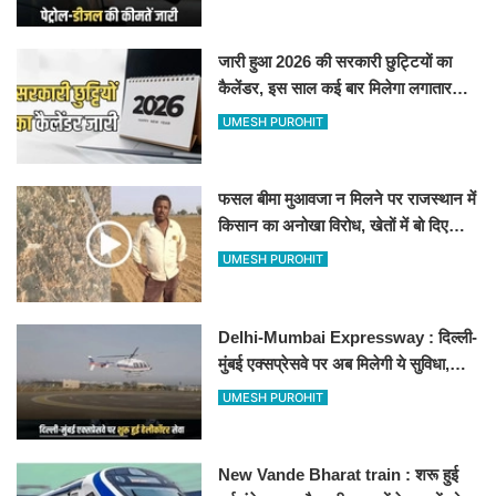
जारी हुआ 2026 की सरकारी छुट्टियों का
कैलेंडर, इस साल कई बार मिलेगा लगातार
अवकाश, देखें
UMESH PUROHIT
फसल बीमा मुआवजा न मिलने पर राजस्थान में
किसान का अनोखा विरोध, खेतों में बो दिए
500-500 रुपए के नोट, वीडियो वायरल
UMESH PUROHIT
Delhi-Mumbai Expressway : दिल्ली-
मुंबई एक्सप्रेसवे पर अब मिलेगी ये सुविधा,
हेलीकॉप्टर सर्विस से तुरंत घायल पहुंचेगा
UMESH PUROHIT
हॉस्पिटल
New Vande Bharat train : शरू हुई