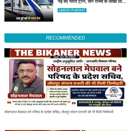
नई वंदे भारत ट्रैन, तीन राज्यों के लाखों लोगों
का सफर होगा आसान, देखें पूरा रूटमैप
UMESH PUROHIT
RECOMMENDED
सोहनलाल मेघवाल बने परिषद के प्रदेश सचिव, जोधपुर संभाग प्रभारी की भी मिली जिम्मेदारी