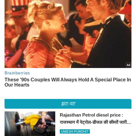
झट-पट
Rajasthan Petrol diesel price :
राजस्थान में पेट्रोल-डीजल की कीमतें जारी,
जानिए बीकानेर समेत पुरे प्रदेश में नए रेट
UMESH PUROHIT