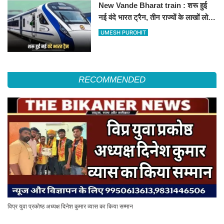
New Vande Bharat train : शरू हुई
नई वंदे भारत ट्रैन, तीन राज्यों के लाखों लोगों
का सफर होगा आसान, देखें पूरा रूटमैप
UMESH PUROHIT
RECOMMENDED
विप्र युवा प्रकोष्ठ अध्यक्ष दिनेश कुमार व्यास का किया सम्मान