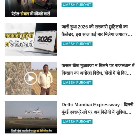
जानिए बीकानेर समेत पुरे प्रदेश में नए रेट
UMESH PUROHIT
जारी हुआ 2026 की सरकारी छुट्टियों का
कैलेंडर, इस साल कई बार मिलेगा लगातार
अवकाश, देखें
UMESH PUROHIT
फसल बीमा मुआवजा न मिलने पर राजस्थान में
किसान का अनोखा विरोध, खेतों में बो दिए
500-500 रुपए के नोट, वीडियो वायरल
UMESH PUROHIT
Delhi-Mumbai Expressway : दिल्ली-
मुंबई एक्सप्रेसवे पर अब मिलेगी ये सुविधा,
हेलीकॉप्टर सर्विस से तुरंत घायल पहुंचेगा
UMESH PUROHIT
हॉस्पिटल