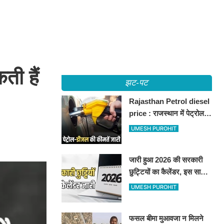
ती हैं
झट-पट
Rajasthan Petrol diesel
price : राजस्थान में पेट्रोल-
डीजल की कीमतें जारी, जानिए
UMESH PUROHIT
बीकानेर समेत पुरे प्रदेश में नए
रेट
जारी हुआ 2026 की सरकारी
छुट्टियों का कैलेंडर, इस साल
कई बार मिलेगा लगातार
UMESH PUROHIT
अवकाश, देखें
फसल बीमा मुआवजा न मिलने