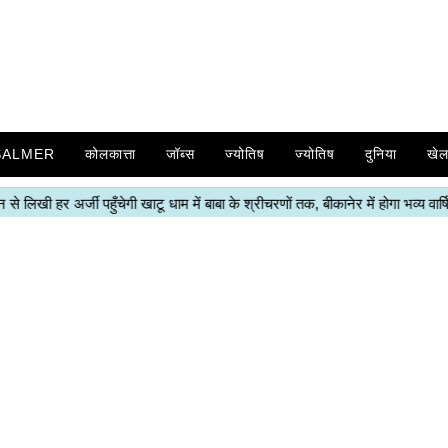
SALMER
कोलकात्ता
जॉब्स
ज्योतिष
ज्योतिष
दुनिया
खे