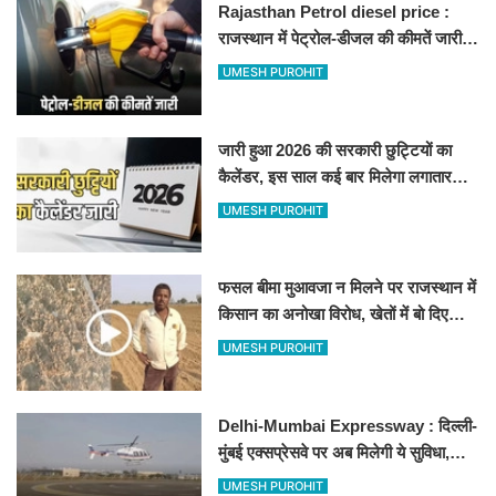
Rajasthan Petrol diesel price :
राजस्थान में पेट्रोल-डीजल की कीमतें जारी,
जानिए बीकानेर समेत पुरे प्रदेश में नए रेट
UMESH PUROHIT
जारी हुआ 2026 की सरकारी छुट्टियों का
कैलेंडर, इस साल कई बार मिलेगा लगातार
अवकाश, देखें
UMESH PUROHIT
फसल बीमा मुआवजा न मिलने पर राजस्थान में
किसान का अनोखा विरोध, खेतों में बो दिए
500-500 रुपए के नोट, वीडियो वायरल
UMESH PUROHIT
Delhi-Mumbai Expressway : दिल्ली-
मुंबई एक्सप्रेसवे पर अब मिलेगी ये सुविधा,
हेलीकॉप्टर सर्विस से तुरंत घायल पहुंचेगा
UMESH PUROHIT