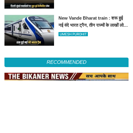
हॉस्पिटल
New Vande Bharat train : शरू हुई
नई वंदे भारत ट्रैन, तीन राज्यों के लाखों लोगों
का सफर होगा आसान, देखें पूरा रूटमैप
UMESH PUROHIT
RECOMMENDED