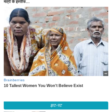
झट-पट