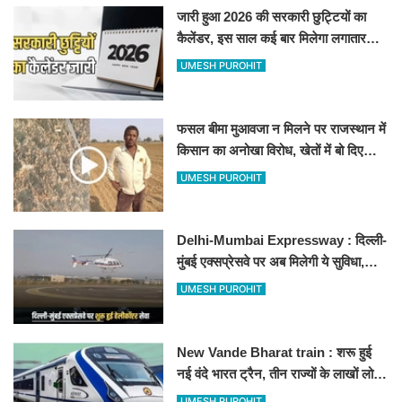
जारी हुआ 2026 की सरकारी छुट्टियों का
कैलेंडर, इस साल कई बार मिलेगा लगातार
अवकाश, देखें
UMESH PUROHIT
फसल बीमा मुआवजा न मिलने पर राजस्थान में
किसान का अनोखा विरोध, खेतों में बो दिए
500-500 रुपए के नोट, वीडियो वायरल
UMESH PUROHIT
Delhi-Mumbai Expressway : दिल्ली-
मुंबई एक्सप्रेसवे पर अब मिलेगी ये सुविधा,
हेलीकॉप्टर सर्विस से तुरंत घायल पहुंचेगा
UMESH PUROHIT
हॉस्पिटल
New Vande Bharat train : शरू हुई
नई वंदे भारत ट्रैन, तीन राज्यों के लाखों लोगों
का सफर होगा आसान, देखें पूरा रूटमैप
UMESH PUROHIT