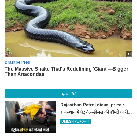
झट-पट
Rajasthan Petrol diesel price :
राजस्थान में पेट्रोल-डीजल की कीमतें जारी,
जानिए बीकानेर समेत पुरे प्रदेश में नए रेट
UMESH PUROHIT