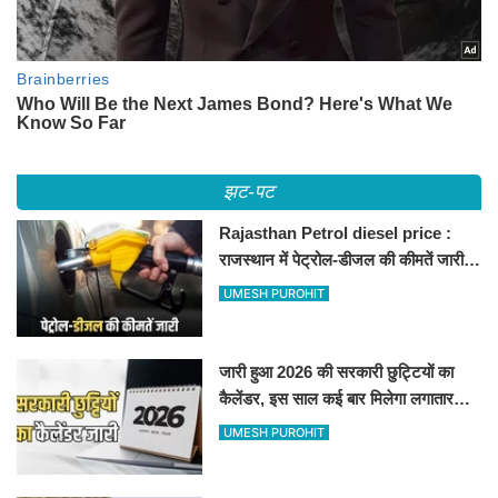
झट-पट
Rajasthan Petrol diesel price :
राजस्थान में पेट्रोल-डीजल की कीमतें जारी,
जानिए बीकानेर समेत पुरे प्रदेश में नए रेट
UMESH PUROHIT
जारी हुआ 2026 की सरकारी छुट्टियों का
कैलेंडर, इस साल कई बार मिलेगा लगातार
अवकाश, देखें
UMESH PUROHIT