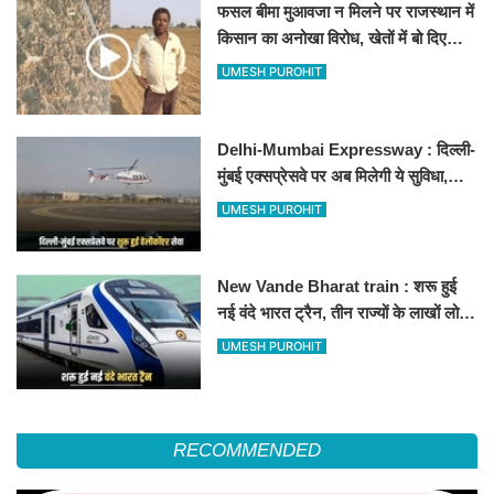
फसल बीमा मुआवजा न मिलने पर राजस्थान में
किसान का अनोखा विरोध, खेतों में बो दिए
500-500 रुपए के नोट, वीडियो वायरल
UMESH PUROHIT
Delhi-Mumbai Expressway : दिल्ली-
मुंबई एक्सप्रेसवे पर अब मिलेगी ये सुविधा,
हेलीकॉप्टर सर्विस से तुरंत घायल पहुंचेगा
UMESH PUROHIT
हॉस्पिटल
New Vande Bharat train : शरू हुई
नई वंदे भारत ट्रैन, तीन राज्यों के लाखों लोगों
का सफर होगा आसान, देखें पूरा रूटमैप
UMESH PUROHIT
RECOMMENDED