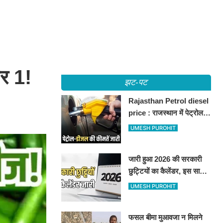
बर 1!
झट-पट
Rajasthan Petrol diesel
price : राजस्थान में पेट्रोल-
डीजल की कीमतें जारी, जानिए
UMESH PUROHIT
बीकानेर समेत पुरे प्रदेश में नए
रेट
जारी हुआ 2026 की सरकारी
छुट्टियों का कैलेंडर, इस साल
कई बार मिलेगा लगातार
UMESH PUROHIT
अवकाश, देखें
फसल बीमा मुआवजा न मिलने