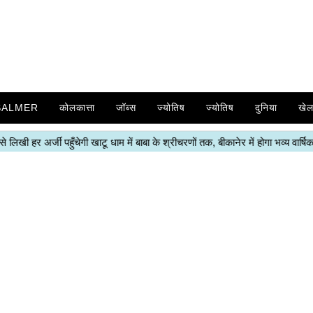
SALMER
कोलकात्ता
जॉब्स
ज्योतिष
ज्योतिष
दुनिया
खे