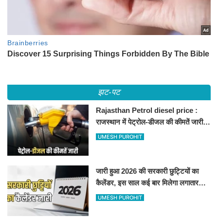
झट-पट
Rajasthan Petrol diesel price :
राजस्थान में पेट्रोल-डीजल की कीमतें जारी,
जानिए बीकानेर समेत पुरे प्रदेश में नए रेट
UMESH PUROHIT
जारी हुआ 2026 की सरकारी छुट्टियों का
कैलेंडर, इस साल कई बार मिलेगा लगातार
अवकाश, देखें
UMESH PUROHIT