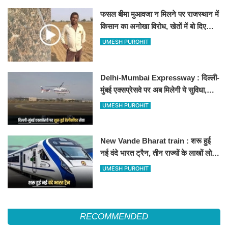
फसल बीमा मुआवजा न मिलने पर राजस्थान में
किसान का अनोखा विरोध, खेतों में बो दिए
500-500 रुपए के नोट, वीडियो वायरल
UMESH PUROHIT
Delhi-Mumbai Expressway : दिल्ली-
मुंबई एक्सप्रेसवे पर अब मिलेगी ये सुविधा,
हेलीकॉप्टर सर्विस से तुरंत घायल पहुंचेगा
UMESH PUROHIT
हॉस्पिटल
New Vande Bharat train : शरू हुई
नई वंदे भारत ट्रैन, तीन राज्यों के लाखों लोगों
का सफर होगा आसान, देखें पूरा रूटमैप
UMESH PUROHIT
RECOMMENDED