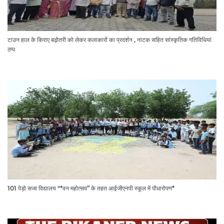
टाउन हाल के किराए बढ़ोतरी को लेकर कलाकारों का प्रदर्शन , नाटक सहित सांस्कृतिक गतिविधियां
ठप्प
101 पेड़ो सजा विद्यालय "*वन महोत्सव” के तहत आईजीएनपी स्कूल में पौधारोपण*