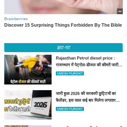
झट-पट
Rajasthan Petrol diesel price :
राजस्थान में पेट्रोल-डीजल की कीमतें जारी,
जानिए बीकानेर समेत पुरे प्रदेश में नए रेट
UMESH PUROHIT
जारी हुआ 2026 की सरकारी छुट्टियों का
कैलेंडर, इस साल कई बार मिलेगा लगातार
अवकाश, देखें
UMESH PUROHIT