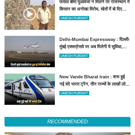
फसल बीमा मुआवजा न मिलने पर राजस्थान में
किसान का अनोखा विरोध, खेतों में बो दिए
500-500 रुपए के नोट, वीडियो वायरल
UMESH PUROHIT
Delhi-Mumbai Expressway : दिल्ली-
मुंबई एक्सप्रेसवे पर अब मिलेगी ये सुविधा,
हेलीकॉप्टर सर्विस से तुरंत घायल पहुंचेगा
UMESH PUROHIT
हॉस्पिटल
New Vande Bharat train : शरू हुई
नई वंदे भारत ट्रैन, तीन राज्यों के लाखों लोगों
का सफर होगा आसान, देखें पूरा रूटमैप
UMESH PUROHIT
RECOMMENDED