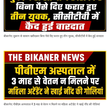
बीकानेर: दुकान से सामान खरीदकर बिना पैसे दिए फरार हुए तीन युवक, सीसीटीवी में कैद हुई वारदात
बीकानेर: पीबीएम अस्पताल में 3 माह से वेतन न मिलने पर महिला अटेंडेंट ने खाई नींद की गोलियां