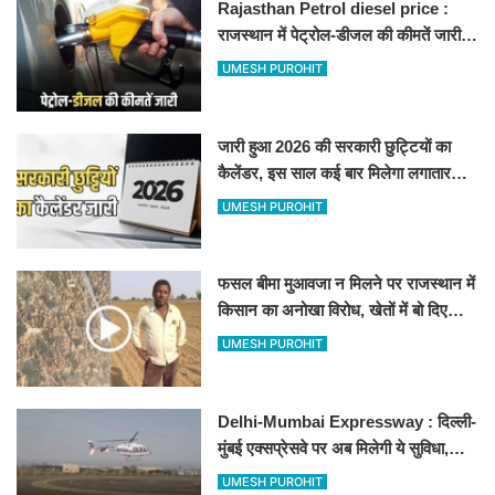
Rajasthan Petrol diesel price :
राजस्थान में पेट्रोल-डीजल की कीमतें जारी,
जानिए बीकानेर समेत पुरे प्रदेश में नए रेट
UMESH PUROHIT
जारी हुआ 2026 की सरकारी छुट्टियों का
कैलेंडर, इस साल कई बार मिलेगा लगातार
अवकाश, देखें
UMESH PUROHIT
फसल बीमा मुआवजा न मिलने पर राजस्थान में
किसान का अनोखा विरोध, खेतों में बो दिए
500-500 रुपए के नोट, वीडियो वायरल
UMESH PUROHIT
Delhi-Mumbai Expressway : दिल्ली-
मुंबई एक्सप्रेसवे पर अब मिलेगी ये सुविधा,
हेलीकॉप्टर सर्विस से तुरंत घायल पहुंचेगा
UMESH PUROHIT