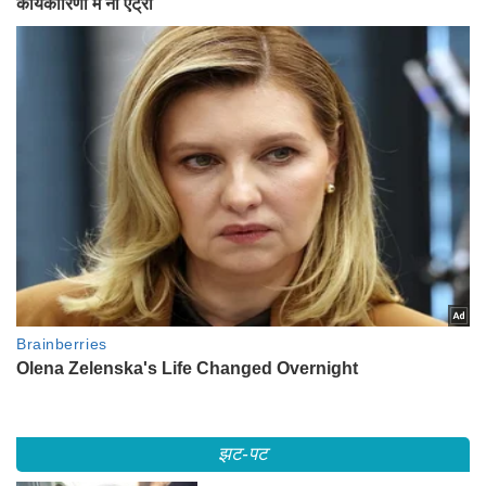
झट-पट