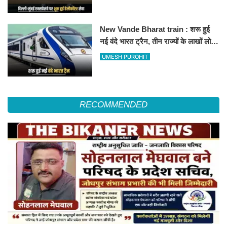
हॉस्पिटल
New Vande Bharat train : शरू हुई
नई वंदे भारत ट्रैन, तीन राज्यों के लाखों लोगों
का सफर होगा आसान, देखें पूरा रूटमैप
UMESH PUROHIT
RECOMMENDED