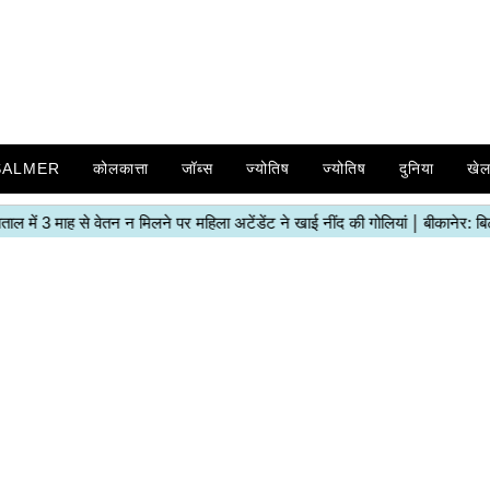
SALMER
कोलकात्ता
जॉब्स
ज्योतिष
ज्योतिष
दुनिया
खे