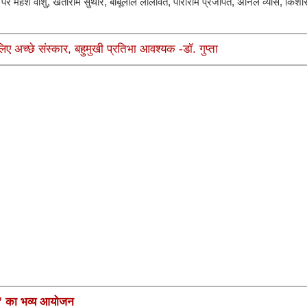
सर पर महेश वाशु, खेताराम सुथार, बाबूलाल लीलावत, पीराराम प्रजापत, अनिल व्यास, किशोर
अच्छे संस्कार, बहुमुखी प्रतिभा आवश्यक -डॉ. गुप्ता
मनी’ का भव्य आयोजन