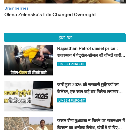
झट-पट
Rajasthan Petrol diesel price :
राजस्थान में पेट्रोल-डीजल की कीमतें जारी,
जानिए बीकानेर समेत पुरे प्रदेश में नए रेट
UMESH PUROHIT
जारी हुआ 2026 की सरकारी छुट्टियों का
कैलेंडर, इस साल कई बार मिलेगा लगातार
अवकाश, देखें
UMESH PUROHIT
फसल बीमा मुआवजा न मिलने पर राजस्थान में
किसान का अनोखा विरोध, खेतों में बो दिए