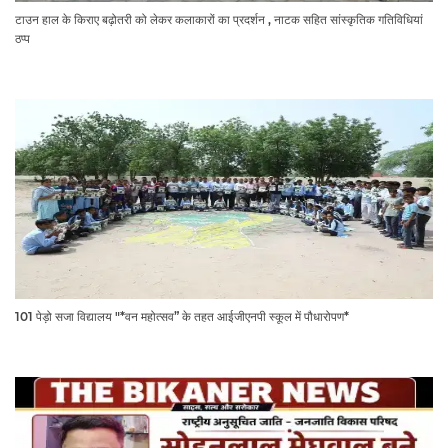
टाउन हाल के किराए बढ़ोतरी को लेकर कलाकारों का प्रदर्शन , नाटक सहित सांस्कृतिक गतिविधियां
ठप्प
101 पेड़ो सजा विद्यालय "*वन महोत्सव” के तहत आईजीएनपी स्कूल में पौधारोपण*