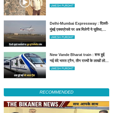
500-500 रुपए के नोट, वीडियो वायरल
UMESH PUROHIT
Delhi-Mumbai Expressway : दिल्ली-
मुंबई एक्सप्रेसवे पर अब मिलेगी ये सुविधा,
हेलीकॉप्टर सर्विस से तुरंत घायल पहुंचेगा
UMESH PUROHIT
हॉस्पिटल
New Vande Bharat train : शरू हुई
नई वंदे भारत ट्रैन, तीन राज्यों के लाखों लोगों
का सफर होगा आसान, देखें पूरा रूटमैप
UMESH PUROHIT
RECOMMENDED