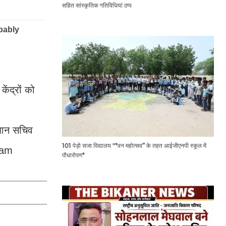
सहित सांस्कृतिक गतिविधियां ठप्प
ेंद्रों को
रधान सचिव
101 पेड़ो सजा विद्यालय "*वन महोत्सव” के तहत आईजीएनपी स्कूल में
Exam
पौधारोपण*