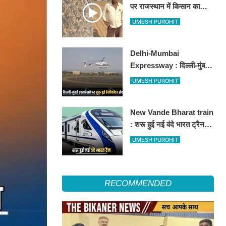
पर राजस्थान में किसान का
अनोखा विरोध, खेतों में बो दिए
UMESH PUROHIT
500-500 रुपए के नोट, वीडियो
वायरल
Delhi-Mumbai
Expressway : दिल्ली-मुंबई
एक्सप्रेसवे पर अब मिलेगी ये
UMESH PUROHIT
सुविधा, हेलीकॉप्टर सर्विस से
तुरंत घायल पहुंचेगा हॉस्पिटल
New Vande Bharat train
: शरू हुई नई वंदे भारत ट्रैन,
तीन राज्यों के लाखों लोगों का
UMESH PUROHIT
सफर होगा आसान, देखें पूरा
रूटमैप
RECOMMENDED