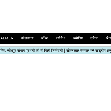
SALMER
कोलकात्ता
जॉब्स
ज्योतिष
ज्योतिष
दुनिया
खे