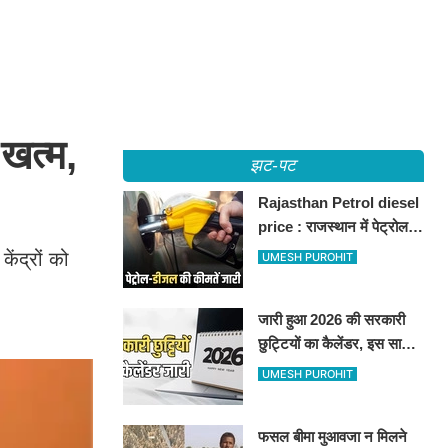
खत्म,
झट-पट
Rajasthan Petrol diesel
price : राजस्थान में पेट्रोल-
डीजल की कीमतें जारी, जानिए
ेंद्रों को
UMESH PUROHIT
बीकानेर समेत पुरे प्रदेश में नए
रेट
जारी हुआ 2026 की सरकारी
छुट्टियों का कैलेंडर, इस साल
कई बार मिलेगा लगातार
UMESH PUROHIT
अवकाश, देखें
फसल बीमा मुआवजा न मिलने