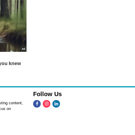
Follow Us
ting content,
ocus on