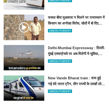
UMESH PUROHIT
फसल बीमा मुआवजा न मिलने पर राजस्थान में
किसान का अनोखा विरोध, खेतों में बो दिए
500-500 रुपए के नोट, वीडियो वायरल
UMESH PUROHIT
Delhi-Mumbai Expressway : दिल्ली-
मुंबई एक्सप्रेसवे पर अब मिलेगी ये सुविधा,
हेलीकॉप्टर सर्विस से तुरंत घायल पहुंचेगा
UMESH PUROHIT
हॉस्पिटल
New Vande Bharat train : शरू हुई
नई वंदे भारत ट्रैन, तीन राज्यों के लाखों लोगों
का सफर होगा आसान, देखें पूरा रूटमैप
UMESH PUROHIT