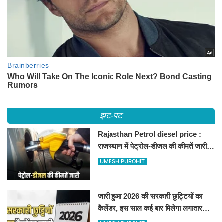
झट-पट
Rajasthan Petrol diesel price :
राजस्थान में पेट्रोल-डीजल की कीमतें जारी,
जानिए बीकानेर समेत पुरे प्रदेश में नए रेट
UMESH PUROHIT
जारी हुआ 2026 की सरकारी छुट्टियों का
कैलेंडर, इस साल कई बार मिलेगा लगातार
अवकाश, देखें