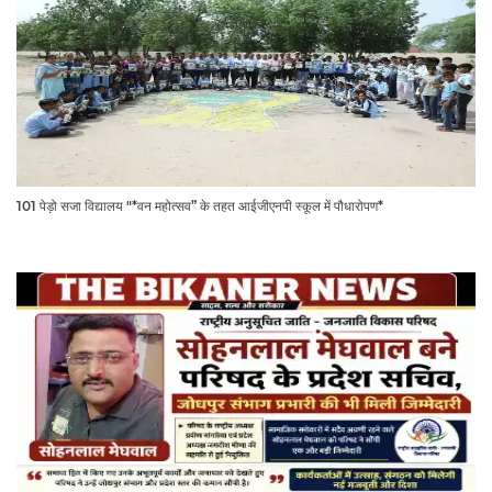
101 पेड़ो सजा विद्यालय "*वन महोत्सव” के तहत आईजीएनपी स्कूल में पौधारोपण*