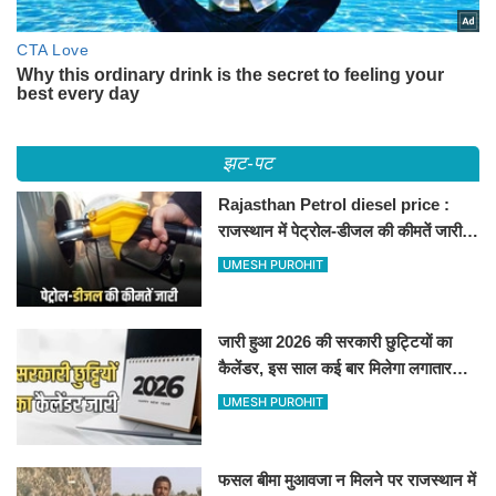
झट-पट
Rajasthan Petrol diesel price :
राजस्थान में पेट्रोल-डीजल की कीमतें जारी,
जानिए बीकानेर समेत पुरे प्रदेश में नए रेट
UMESH PUROHIT
जारी हुआ 2026 की सरकारी छुट्टियों का
कैलेंडर, इस साल कई बार मिलेगा लगातार
अवकाश, देखें
UMESH PUROHIT
फसल बीमा मुआवजा न मिलने पर राजस्थान में