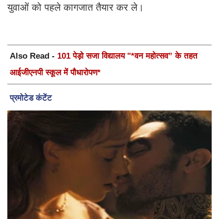
युवाओं को पहले कागजात तैयार कर ले।
Also Read -
101 पेड़ो सजा विद्यालय "*वन महोत्सव” के तहत
आईजीएनपी स्कूल में पौधारोपण*