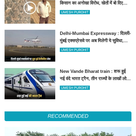
किसान का अनोखा विरोध, खेतों में बो दिए
500-500 रुपए के नोट, वीडियो वायरल
UMESH PUROHIT
Delhi-Mumbai Expressway : दिल्ली-
मुंबई एक्सप्रेसवे पर अब मिलेगी ये सुविधा,
हेलीकॉप्टर सर्विस से तुरंत घायल पहुंचेगा
UMESH PUROHIT
हॉस्पिटल
New Vande Bharat train : शरू हुई
नई वंदे भारत ट्रैन, तीन राज्यों के लाखों लोगों
का सफर होगा आसान, देखें पूरा रूटमैप
UMESH PUROHIT
RECOMMENDED