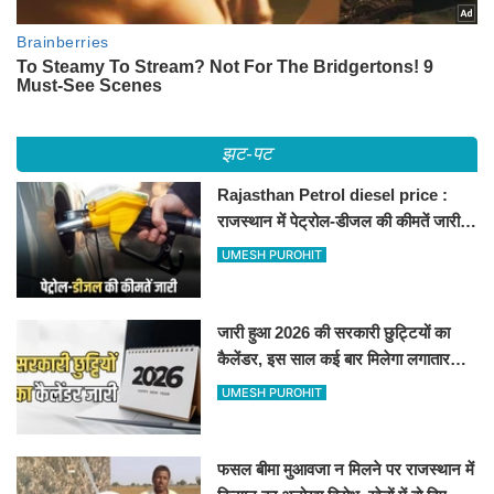
झट-पट
Rajasthan Petrol diesel price :
राजस्थान में पेट्रोल-डीजल की कीमतें जारी,
जानिए बीकानेर समेत पुरे प्रदेश में नए रेट
UMESH PUROHIT
जारी हुआ 2026 की सरकारी छुट्टियों का
कैलेंडर, इस साल कई बार मिलेगा लगातार
अवकाश, देखें
UMESH PUROHIT
फसल बीमा मुआवजा न मिलने पर राजस्थान में