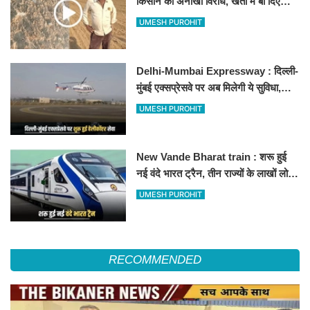
किसान का अनोखा विरोध, खेतों में बो दिए
500-500 रुपए के नोट, वीडियो वायरल
UMESH PUROHIT
Delhi-Mumbai Expressway : दिल्ली-
मुंबई एक्सप्रेसवे पर अब मिलेगी ये सुविधा,
हेलीकॉप्टर सर्विस से तुरंत घायल पहुंचेगा
UMESH PUROHIT
हॉस्पिटल
New Vande Bharat train : शरू हुई
नई वंदे भारत ट्रैन, तीन राज्यों के लाखों लोगों
का सफर होगा आसान, देखें पूरा रूटमैप
UMESH PUROHIT
RECOMMENDED