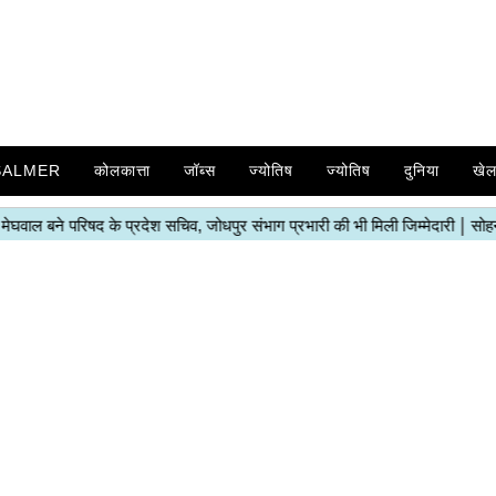
SALMER
कोलकात्ता
जॉब्स
ज्योतिष
ज्योतिष
दुनिया
खे