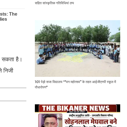
सहित सांस्कृतिक गतिविधियां ठप्प
ा सकता है।
ने निजी
101 पेड़ो सजा विद्यालय "*वन महोत्सव” के तहत आईजीएनपी स्कूल में
पौधारोपण*