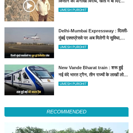
किसान का अनोखा विरोध, खेतों में बो दिए
500-500 रुपए के नोट, वीडियो वायरल
UMESH PUROHIT
Delhi-Mumbai Expressway : दिल्ली-
मुंबई एक्सप्रेसवे पर अब मिलेगी ये सुविधा,
हेलीकॉप्टर सर्विस से तुरंत घायल पहुंचेगा
UMESH PUROHIT
हॉस्पिटल
New Vande Bharat train : शरू हुई
नई वंदे भारत ट्रैन, तीन राज्यों के लाखों लोगों
का सफर होगा आसान, देखें पूरा रूटमैप
UMESH PUROHIT
RECOMMENDED