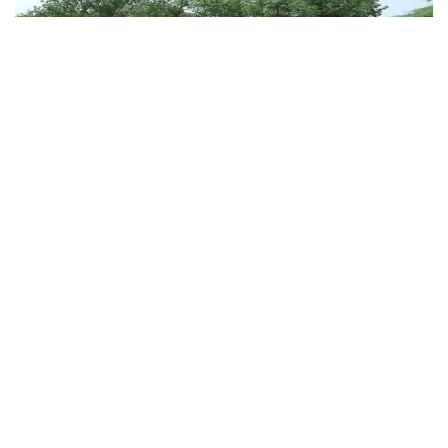
101 पेड़ो सजा विद्यालय "*वन महोत्सव” के तहत आईजीएनपी स्कूल में पौधारोपण*