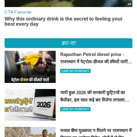
झट-पट
Rajasthan Petrol diesel price :
राजस्थान में पेट्रोल-डीजल की कीमतें जारी,
जानिए बीकानेर समेत पुरे प्रदेश में नए रेट
UMESH PUROHIT
जारी हुआ 2026 की सरकारी छुट्टियों का
कैलेंडर, इस साल कई बार मिलेगा लगातार
अवकाश, देखें
UMESH PUROHIT
फसल बीमा मुआवजा न मिलने पर राजस्थान में