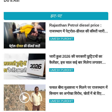
झट-पट
Rajasthan Petrol diesel price :
राजस्थान में पेट्रोल-डीजल की कीमतें जारी,
जानिए बीकानेर समेत पुरे प्रदेश में नए रेट
UMESH PUROHIT
जारी हुआ 2026 की सरकारी छुट्टियों का
कैलेंडर, इस साल कई बार मिलेगा लगातार
अवकाश, देखें
UMESH PUROHIT
फसल बीमा मुआवजा न मिलने पर राजस्थान में
किसान का अनोखा विरोध, खेतों में बो दिए
500-500 रुपए के नोट, वीडियो वायरल
UMESH PUROHIT