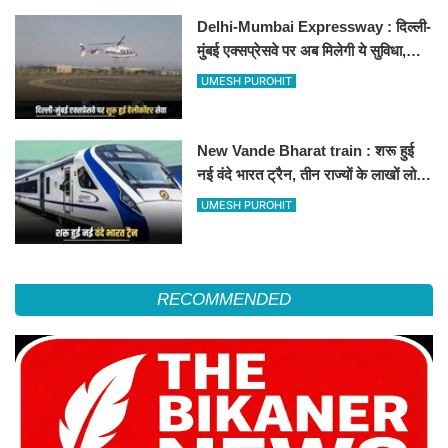
Delhi-Mumbai Expressway : दिल्ली-
मुंबई एक्सप्रेसवे पर अब मिलेगी ये सुविधा,
हेलीकॉप्टर सर्विस से तुरंत घायल पहुंचेगा
UMESH PUROHIT
हॉस्पिटल
New Vande Bharat train : शरू हुई
नई वंदे भारत ट्रैन, तीन राज्यों के लाखों लोगों
का सफर होगा आसान, देखें पूरा रूटमैप
UMESH PUROHIT
RECOMMENDED