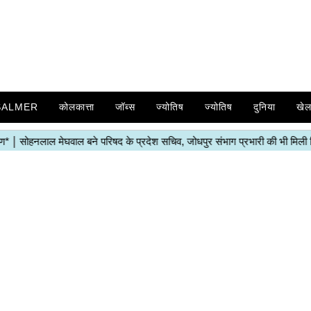
SALMER
कोलकात्ता
जॉब्स
ज्योतिष
ज्योतिष
दुनिया
खे