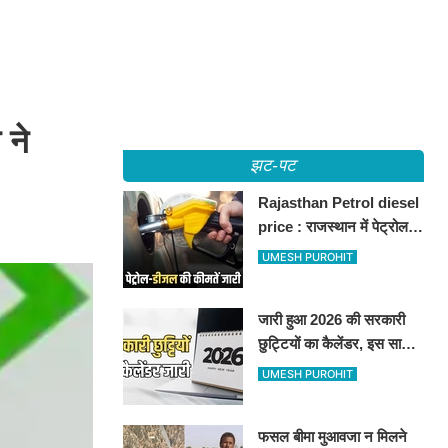
 ने
झट-पट
Rajasthan Petrol diesel
price : राजस्थान में पेट्रोल-
डीजल की कीमतें जारी, जानिए
UMESH PUROHIT
बीकानेर समेत पुरे प्रदेश में नए
रेट
जारी हुआ 2026 की सरकारी
छुट्टियों का कैलेंडर, इस साल
कई बार मिलेगा लगातार
UMESH PUROHIT
अवकाश, देखें
फसल बीमा मुआवजा न मिलने