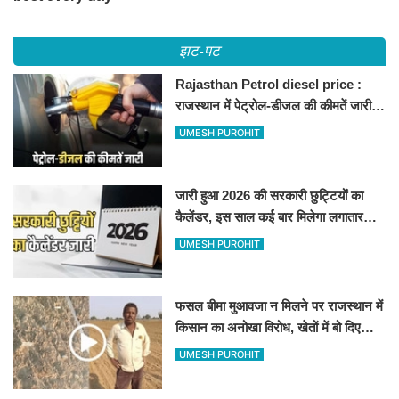
झट-पट
Rajasthan Petrol diesel price :
राजस्थान में पेट्रोल-डीजल की कीमतें जारी,
जानिए बीकानेर समेत पुरे प्रदेश में नए रेट
UMESH PUROHIT
जारी हुआ 2026 की सरकारी छुट्टियों का
कैलेंडर, इस साल कई बार मिलेगा लगातार
अवकाश, देखें
UMESH PUROHIT
फसल बीमा मुआवजा न मिलने पर राजस्थान में
किसान का अनोखा विरोध, खेतों में बो दिए
500-500 रुपए के नोट, वीडियो वायरल
UMESH PUROHIT