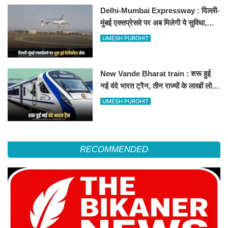
Delhi-Mumbai Expressway : दिल्ली-
मुंबई एक्सप्रेसवे पर अब मिलेगी ये सुविधा,
हेलीकॉप्टर सर्विस से तुरंत घायल पहुंचेगा
UMESH PUROHIT
हॉस्पिटल
New Vande Bharat train : शरू हुई
नई वंदे भारत ट्रैन, तीन राज्यों के लाखों लोगों
का सफर होगा आसान, देखें पूरा रूटमैप
UMESH PUROHIT
RECOMMENDED