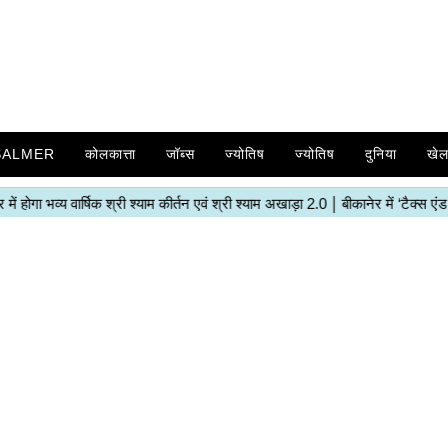
SALMER
कोलकात्ता
जॉब्स
ज्योतिष
ज्योतिष
दुनिया
खे