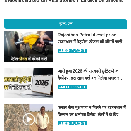
झट-पट
Rajasthan Petrol diesel price :
राजस्थान में पेट्रोल-डीजल की कीमतें जारी,
जानिए बीकानेर समेत पुरे प्रदेश में नए रेट
UMESH PUROHIT
जारी हुआ 2026 की सरकारी छुट्टियों का
कैलेंडर, इस साल कई बार मिलेगा लगातार
अवकाश, देखें
UMESH PUROHIT
फसल बीमा मुआवजा न मिलने पर राजस्थान में
किसान का अनोखा विरोध, खेतों में बो दिए
500-500 रुपए के नोट, वीडियो वायरल
UMESH PUROHIT