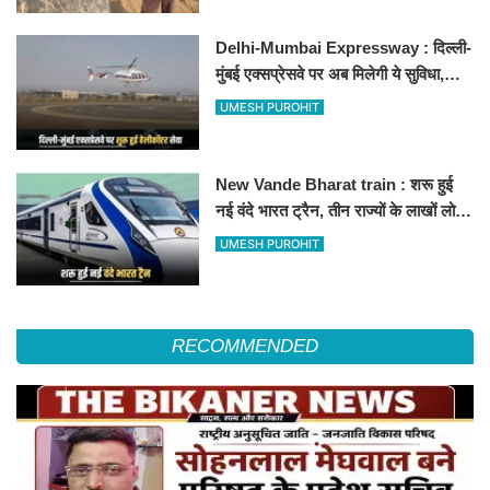
Delhi-Mumbai Expressway : दिल्ली-
मुंबई एक्सप्रेसवे पर अब मिलेगी ये सुविधा,
हेलीकॉप्टर सर्विस से तुरंत घायल पहुंचेगा
UMESH PUROHIT
हॉस्पिटल
New Vande Bharat train : शरू हुई
नई वंदे भारत ट्रैन, तीन राज्यों के लाखों लोगों
का सफर होगा आसान, देखें पूरा रूटमैप
UMESH PUROHIT
RECOMMENDED