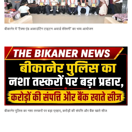
बीकानेर में ‘टैक्स एंड अकाउंटिंग टाइटन अवार्ड सेरेमनी’ का भव्य आयोजन
बीकानेर पुलिस का नशा तस्करों पर बड़ा प्रहार, करोड़ों की संपत्ति और बैंक खाते सीज