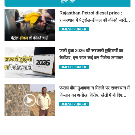
झट-पट
Rajasthan Petrol diesel price :
राजस्थान में पेट्रोल-डीजल की कीमतें जारी,
जानिए बीकानेर समेत पुरे प्रदेश में नए रेट
UMESH PUROHIT
जारी हुआ 2026 की सरकारी छुट्टियों का
कैलेंडर, इस साल कई बार मिलेगा लगातार
अवकाश, देखें
UMESH PUROHIT
फसल बीमा मुआवजा न मिलने पर राजस्थान में
किसान का अनोखा विरोध, खेतों में बो दिए
500-500 रुपए के नोट, वीडियो वायरल
UMESH PUROHIT
Delhi-Mumbai Expressway : दिल्ली-
मुंबई एक्सप्रेसवे पर अब मिलेगी ये सुविधा,