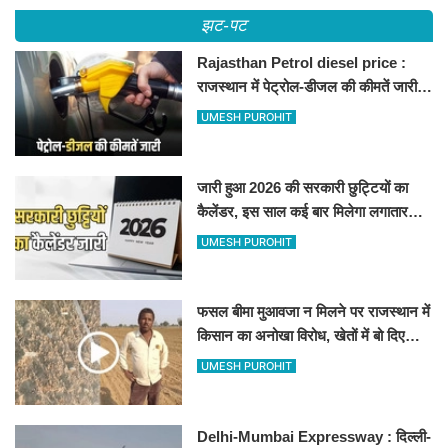
झट-पट
Rajasthan Petrol diesel price :
राजस्थान में पेट्रोल-डीजल की कीमतें जारी,
जानिए बीकानेर समेत पुरे प्रदेश में नए रेट
UMESH PUROHIT
जारी हुआ 2026 की सरकारी छुट्टियों का
कैलेंडर, इस साल कई बार मिलेगा लगातार
अवकाश, देखें
UMESH PUROHIT
फसल बीमा मुआवजा न मिलने पर राजस्थान में
किसान का अनोखा विरोध, खेतों में बो दिए
500-500 रुपए के नोट, वीडियो वायरल
UMESH PUROHIT
Delhi-Mumbai Expressway : दिल्ली-