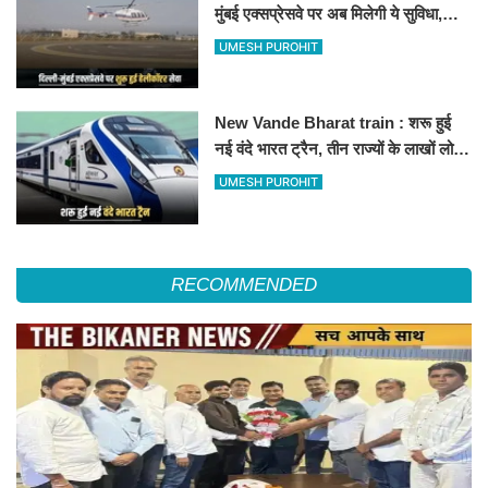
मुंबई एक्सप्रेसवे पर अब मिलेगी ये सुविधा,
हेलीकॉप्टर सर्विस से तुरंत घायल पहुंचेगा
UMESH PUROHIT
हॉस्पिटल
New Vande Bharat train : शरू हुई
नई वंदे भारत ट्रैन, तीन राज्यों के लाखों लोगों
का सफर होगा आसान, देखें पूरा रूटमैप
UMESH PUROHIT
RECOMMENDED