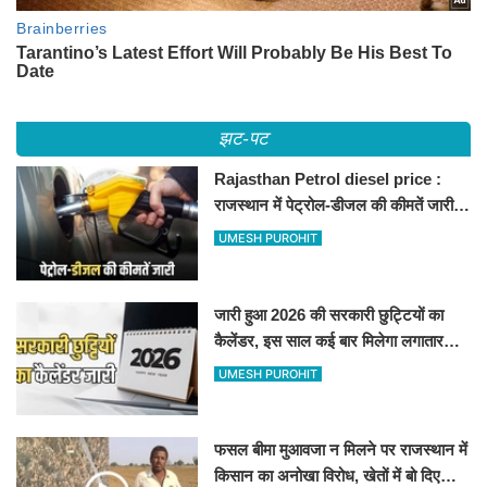
झट-पट
Rajasthan Petrol diesel price :
राजस्थान में पेट्रोल-डीजल की कीमतें जारी,
जानिए बीकानेर समेत पुरे प्रदेश में नए रेट
UMESH PUROHIT
जारी हुआ 2026 की सरकारी छुट्टियों का
कैलेंडर, इस साल कई बार मिलेगा लगातार
अवकाश, देखें
UMESH PUROHIT
फसल बीमा मुआवजा न मिलने पर राजस्थान में
किसान का अनोखा विरोध, खेतों में बो दिए