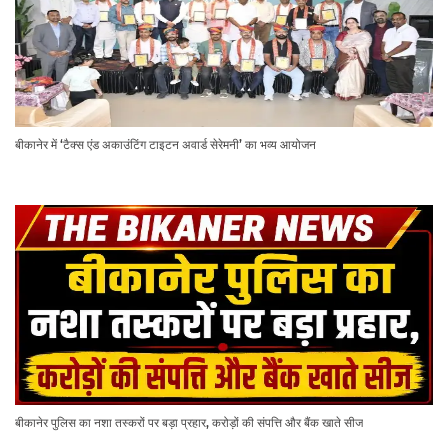
बीकानेर में ‘टैक्स एंड अकाउंटिंग टाइटन अवार्ड सेरेमनी’ का भव्य आयोजन
बीकानेर पुलिस का नशा तस्करों पर बड़ा प्रहार, करोड़ों की संपत्ति और बैंक खाते सीज