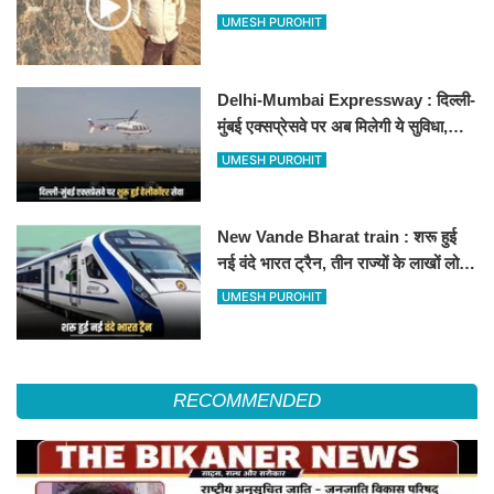
500-500 रुपए के नोट, वीडियो वायरल
UMESH PUROHIT
Delhi-Mumbai Expressway : दिल्ली-
मुंबई एक्सप्रेसवे पर अब मिलेगी ये सुविधा,
हेलीकॉप्टर सर्विस से तुरंत घायल पहुंचेगा
UMESH PUROHIT
हॉस्पिटल
New Vande Bharat train : शरू हुई
नई वंदे भारत ट्रैन, तीन राज्यों के लाखों लोगों
का सफर होगा आसान, देखें पूरा रूटमैप
UMESH PUROHIT
RECOMMENDED