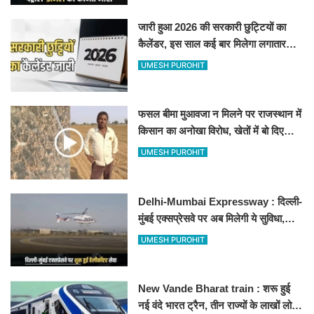
जारी हुआ 2026 की सरकारी छुट्टियों का
कैलेंडर, इस साल कई बार मिलेगा लगातार
अवकाश, देखें
UMESH PUROHIT
फसल बीमा मुआवजा न मिलने पर राजस्थान में
किसान का अनोखा विरोध, खेतों में बो दिए
500-500 रुपए के नोट, वीडियो वायरल
UMESH PUROHIT
Delhi-Mumbai Expressway : दिल्ली-
मुंबई एक्सप्रेसवे पर अब मिलेगी ये सुविधा,
हेलीकॉप्टर सर्विस से तुरंत घायल पहुंचेगा
UMESH PUROHIT
हॉस्पिटल
New Vande Bharat train : शरू हुई
नई वंदे भारत ट्रैन, तीन राज्यों के लाखों लोगों