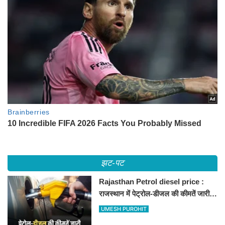
झट-पट
Rajasthan Petrol diesel price :
राजस्थान में पेट्रोल-डीजल की कीमतें जारी,
जानिए बीकानेर समेत पुरे प्रदेश में नए रेट
UMESH PUROHIT