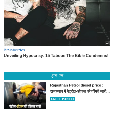
झट-पट
Rajasthan Petrol diesel price :
राजस्थान में पेट्रोल-डीजल की कीमतें जारी,
जानिए बीकानेर समेत पुरे प्रदेश में नए रेट
UMESH PUROHIT