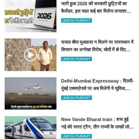
जारी हुआ 2026 की सरकारी छुट्टियों का
कैलेंडर, इस साल कई बार मिलेगा लगातार
अवकाश, देखें
UMESH PUROHIT
फसल बीमा मुआवजा न मिलने पर राजस्थान में
किसान का अनोखा विरोध, खेतों में बो दिए
500-500 रुपए के नोट, वीडियो वायरल
UMESH PUROHIT
Delhi-Mumbai Expressway : दिल्ली-
मुंबई एक्सप्रेसवे पर अब मिलेगी ये सुविधा,
हेलीकॉप्टर सर्विस से तुरंत घायल पहुंचेगा
UMESH PUROHIT
हॉस्पिटल
New Vande Bharat train : शरू हुई
नई वंदे भारत ट्रैन, तीन राज्यों के लाखों लोगों
का सफर होगा आसान, देखें पूरा रूटमैप
UMESH PUROHIT