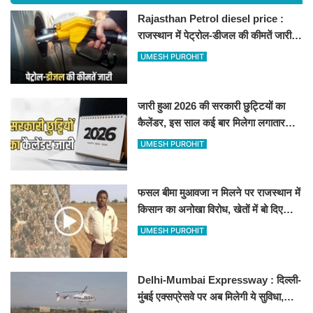
Rajasthan Petrol diesel price :
राजस्थान में पेट्रोल-डीजल की कीमतें जारी,
जानिए बीकानेर समेत पुरे प्रदेश में नए रेट
UMESH PUROHIT
जारी हुआ 2026 की सरकारी छुट्टियों का
कैलेंडर, इस साल कई बार मिलेगा लगातार
अवकाश, देखें
UMESH PUROHIT
फसल बीमा मुआवजा न मिलने पर राजस्थान में
किसान का अनोखा विरोध, खेतों में बो दिए
500-500 रुपए के नोट, वीडियो वायरल
UMESH PUROHIT
Delhi-Mumbai Expressway : दिल्ली-
मुंबई एक्सप्रेसवे पर अब मिलेगी ये सुविधा,