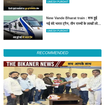
हेलीकॉप्टर सर्विस से तुरंत घायल पहुंचेगा
UMESH PUROHIT
हॉस्पिटल
New Vande Bharat train : शरू हुई
नई वंदे भारत ट्रैन, तीन राज्यों के लाखों लोगों
का सफर होगा आसान, देखें पूरा रूटमैप
UMESH PUROHIT
RECOMMENDED