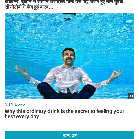
झट-पट