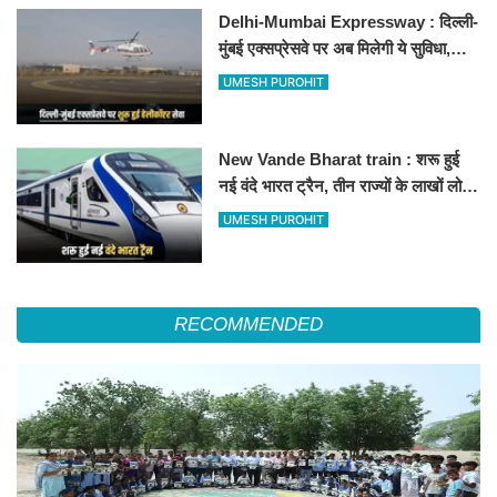
Delhi-Mumbai Expressway : दिल्ली-
मुंबई एक्सप्रेसवे पर अब मिलेगी ये सुविधा,
हेलीकॉप्टर सर्विस से तुरंत घायल पहुंचेगा
UMESH PUROHIT
हॉस्पिटल
New Vande Bharat train : शरू हुई
नई वंदे भारत ट्रैन, तीन राज्यों के लाखों लोगों
का सफर होगा आसान, देखें पूरा रूटमैप
UMESH PUROHIT
RECOMMENDED