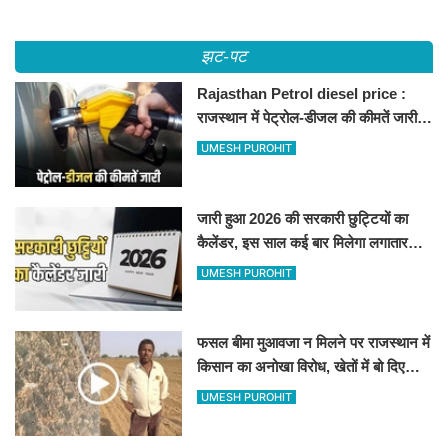
झट-पट
Rajasthan Petrol diesel price :
राजस्थान में पेट्रोल-डीजल की कीमतें जारी,
जानिए बीकानेर समेत पुरे प्रदेश में नए रेट
UMESH PUROHIT
जारी हुआ 2026 की सरकारी छुट्टियों का
कैलेंडर, इस साल कई बार मिलेगा लगातार
अवकाश, देखें
UMESH PUROHIT
फसल बीमा मुआवजा न मिलने पर राजस्थान में
किसान का अनोखा विरोध, खेतों में बो दिए
500-500 रुपए के नोट, वीडियो वायरल
UMESH PUROHIT