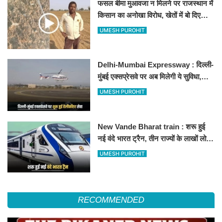
फसल बीमा मुआवजा न मिलने पर राजस्थान में
किसान का अनोखा विरोध, खेतों में बो दिए
500-500 रुपए के नोट, वीडियो वायरल
UMESH PUROHIT
Delhi-Mumbai Expressway : दिल्ली-
मुंबई एक्सप्रेसवे पर अब मिलेगी ये सुविधा,
हेलीकॉप्टर सर्विस से तुरंत घायल पहुंचेगा
UMESH PUROHIT
हॉस्पिटल
New Vande Bharat train : शरू हुई
नई वंदे भारत ट्रैन, तीन राज्यों के लाखों लोगों
का सफर होगा आसान, देखें पूरा रूटमैप
UMESH PUROHIT
RECOMMENDED