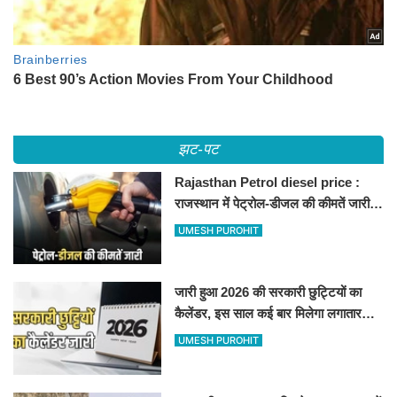
झट-पट
Rajasthan Petrol diesel price :
राजस्थान में पेट्रोल-डीजल की कीमतें जारी,
जानिए बीकानेर समेत पुरे प्रदेश में नए रेट
UMESH PUROHIT
जारी हुआ 2026 की सरकारी छुट्टियों का
कैलेंडर, इस साल कई बार मिलेगा लगातार
अवकाश, देखें
UMESH PUROHIT