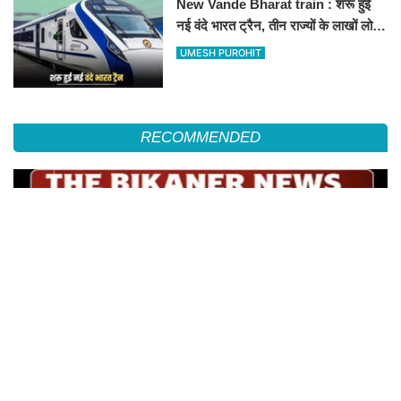
New Vande Bharat train : शरू हुई
नई वंदे भारत ट्रैन, तीन राज्यों के लाखों लोगों
का सफर होगा आसान, देखें पूरा रूटमैप
UMESH PUROHIT
RECOMMENDED
विप्र युवा प्रकोष्ठ अध्यक्ष दिनेश कुमार व्यास का किया सम्मान