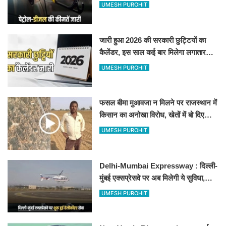
जानिए बीकानेर समेत पुरे प्रदेश में नए रेट
UMESH PUROHIT
जारी हुआ 2026 की सरकारी छुट्टियों का
कैलेंडर, इस साल कई बार मिलेगा लगातार
अवकाश, देखें
UMESH PUROHIT
फसल बीमा मुआवजा न मिलने पर राजस्थान में
किसान का अनोखा विरोध, खेतों में बो दिए
500-500 रुपए के नोट, वीडियो वायरल
UMESH PUROHIT
Delhi-Mumbai Expressway : दिल्ली-
मुंबई एक्सप्रेसवे पर अब मिलेगी ये सुविधा,
हेलीकॉप्टर सर्विस से तुरंत घायल पहुंचेगा
UMESH PUROHIT
हॉस्पिटल