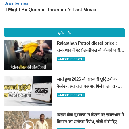
झट-पट
Rajasthan Petrol diesel price :
राजस्थान में पेट्रोल-डीजल की कीमतें जारी,
जानिए बीकानेर समेत पुरे प्रदेश में नए रेट
UMESH PUROHIT
जारी हुआ 2026 की सरकारी छुट्टियों का
कैलेंडर, इस साल कई बार मिलेगा लगातार
अवकाश, देखें
UMESH PUROHIT
फसल बीमा मुआवजा न मिलने पर राजस्थान में
किसान का अनोखा विरोध, खेतों में बो दिए
500-500 रुपए के नोट, वीडियो वायरल