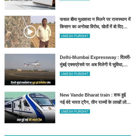
फसल बीमा मुआवजा न मिलने पर राजस्थान में
किसान का अनोखा विरोध, खेतों में बो दिए
500-500 रुपए के नोट, वीडियो वायरल
UMESH PUROHIT
Delhi-Mumbai Expressway : दिल्ली-
मुंबई एक्सप्रेसवे पर अब मिलेगी ये सुविधा,
हेलीकॉप्टर सर्विस से तुरंत घायल पहुंचेगा
UMESH PUROHIT
हॉस्पिटल
New Vande Bharat train : शरू हुई
नई वंदे भारत ट्रैन, तीन राज्यों के लाखों लोगों
का सफर होगा आसान, देखें पूरा रूटमैप
UMESH PUROHIT