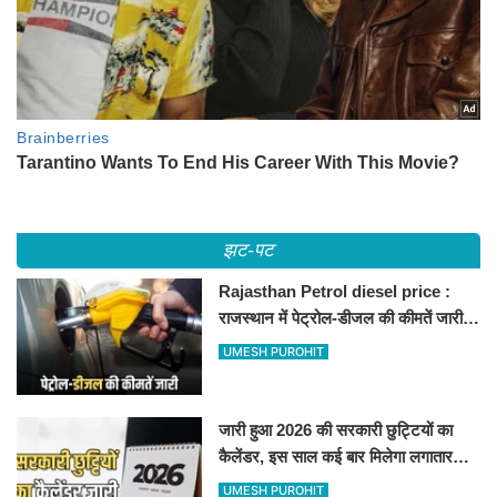
झट-पट
Rajasthan Petrol diesel price :
राजस्थान में पेट्रोल-डीजल की कीमतें जारी,
जानिए बीकानेर समेत पुरे प्रदेश में नए रेट
UMESH PUROHIT
जारी हुआ 2026 की सरकारी छुट्टियों का
कैलेंडर, इस साल कई बार मिलेगा लगातार
अवकाश, देखें
UMESH PUROHIT