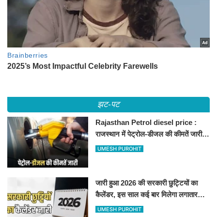
झट-पट
Rajasthan Petrol diesel price :
राजस्थान में पेट्रोल-डीजल की कीमतें जारी,
जानिए बीकानेर समेत पुरे प्रदेश में नए रेट
UMESH PUROHIT
जारी हुआ 2026 की सरकारी छुट्टियों का
कैलेंडर, इस साल कई बार मिलेगा लगातार
अवकाश, देखें
UMESH PUROHIT