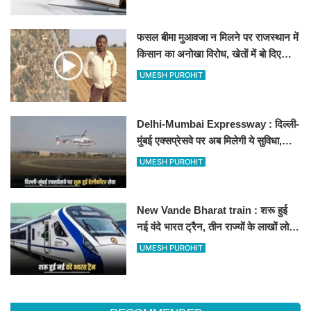
फसल बीमा मुआवजा न मिलने पर राजस्थान में
किसान का अनोखा विरोध, खेतों में बो दिए
500-500 रुपए के नोट, वीडियो वायरल
UMESH PUROHIT
Delhi-Mumbai Expressway : दिल्ली-
मुंबई एक्सप्रेसवे पर अब मिलेगी ये सुविधा,
हेलीकॉप्टर सर्विस से तुरंत घायल पहुंचेगा
UMESH PUROHIT
हॉस्पिटल
New Vande Bharat train : शरू हुई
नई वंदे भारत ट्रैन, तीन राज्यों के लाखों लोगों
का सफर होगा आसान, देखें पूरा रूटमैप
UMESH PUROHIT