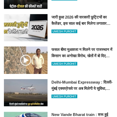
जारी हुआ 2026 की सरकारी छुट्टियों का
कैलेंडर, इस साल कई बार मिलेगा लगातार
अवकाश, देखें
UMESH PUROHIT
फसल बीमा मुआवजा न मिलने पर राजस्थान में
किसान का अनोखा विरोध, खेतों में बो दिए
500-500 रुपए के नोट, वीडियो वायरल
UMESH PUROHIT
Delhi-Mumbai Expressway : दिल्ली-
मुंबई एक्सप्रेसवे पर अब मिलेगी ये सुविधा,
हेलीकॉप्टर सर्विस से तुरंत घायल पहुंचेगा
UMESH PUROHIT
हॉस्पिटल
New Vande Bharat train : शरू हुई