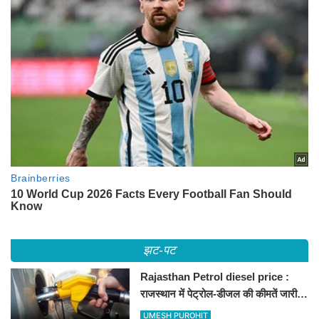
झट-पट
Rajasthan Petrol diesel price :
राजस्थान में पेट्रोल-डीजल की कीमतें जारी,
जानिए बीकानेर समेत पुरे प्रदेश में नए रेट
UMESH PUROHIT