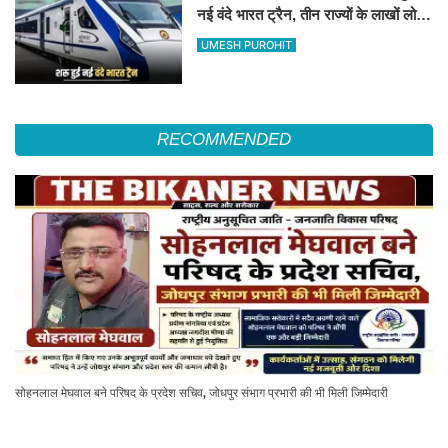
नई वंदे भारत ट्रैन, तीन राज्यों के लाखों लोगों
का सफर होगा आसान, देखें पूरा रूटमैप
UMESH PUROHIT
RECOMMENDED
सोहनलाल मेघवाल बने परिषद के प्रदेश सचिव, जोधपुर संभाग प्रभारी की भी मिली जिम्मेदारी