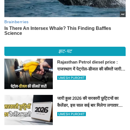
झट-पट
Rajasthan Petrol diesel price :
राजस्थान में पेट्रोल-डीजल की कीमतें जारी,
जानिए बीकानेर समेत पुरे प्रदेश में नए रेट
UMESH PUROHIT
जारी हुआ 2026 की सरकारी छुट्टियों का
कैलेंडर, इस साल कई बार मिलेगा लगातार
अवकाश, देखें
UMESH PUROHIT