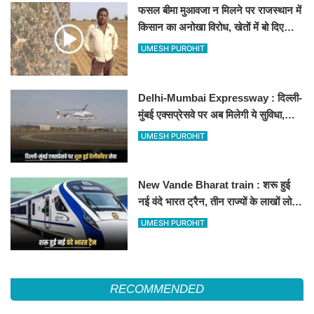
फसल बीमा मुआवजा न मिलने पर राजस्थान में
किसान का अनोखा विरोध, खेतों में बो दिए
500-500 रुपए के नोट, वीडियो वायरल
UMESH PUROHIT
Delhi-Mumbai Expressway : दिल्ली-
मुंबई एक्सप्रेसवे पर अब मिलेगी ये सुविधा,
हेलीकॉप्टर सर्विस से तुरंत घायल पहुंचेगा
UMESH PUROHIT
हॉस्पिटल
New Vande Bharat train : शरू हुई
नई वंदे भारत ट्रैन, तीन राज्यों के लाखों लोगों
का सफर होगा आसान, देखें पूरा रूटमैप
UMESH PUROHIT
RECOMMENDED