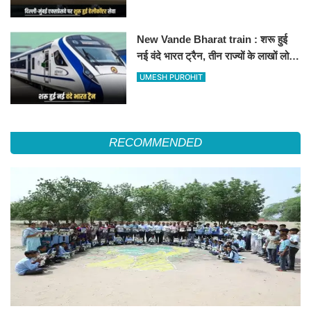
हॉस्पिटल
New Vande Bharat train : शरू हुई
नई वंदे भारत ट्रैन, तीन राज्यों के लाखों लोगों
का सफर होगा आसान, देखें पूरा रूटमैप
UMESH PUROHIT
RECOMMENDED