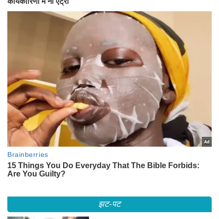
झट-पट