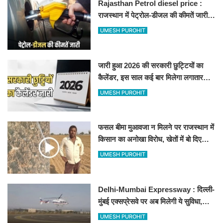
Rajasthan Petrol diesel price :
राजस्थान में पेट्रोल-डीजल की कीमतें जारी,
जानिए बीकानेर समेत पुरे प्रदेश में नए रेट
UMESH PUROHIT
जारी हुआ 2026 की सरकारी छुट्टियों का
कैलेंडर, इस साल कई बार मिलेगा लगातार
अवकाश, देखें
UMESH PUROHIT
फसल बीमा मुआवजा न मिलने पर राजस्थान में
किसान का अनोखा विरोध, खेतों में बो दिए
500-500 रुपए के नोट, वीडियो वायरल
UMESH PUROHIT
Delhi-Mumbai Expressway : दिल्ली-
मुंबई एक्सप्रेसवे पर अब मिलेगी ये सुविधा,
हेलीकॉप्टर सर्विस से तुरंत घायल पहुंचेगा
UMESH PUROHIT